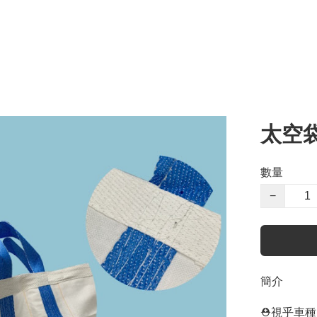
太空
數量
−
簡介
⛑視乎車種