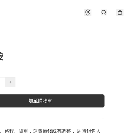
袋
+
加至購物車
−
、路程、貨重，運費價錢或有調整， 屆時銷售人