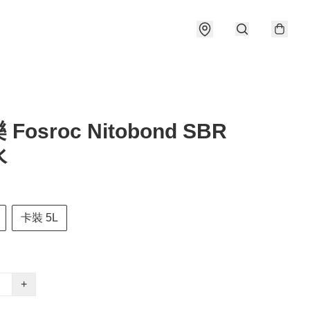
Fosroc Nitobond SBR
水
卡裝 5L
+