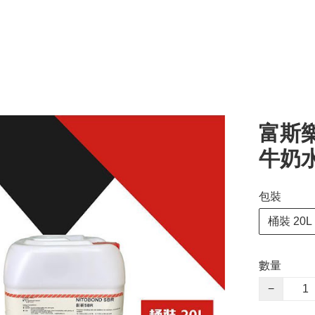
富斯樂 
牛奶
包裝
桶裝 20L
數量
−