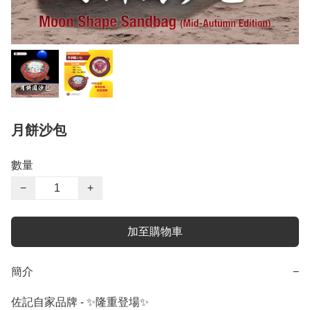
月餅沙包
數量
−
+
加至購物車
簡介
−
佐記自家品牌 - ✨隆重登場✨
